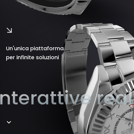
Un'unica piattaforma
per infinite soluzioni
nterattive real